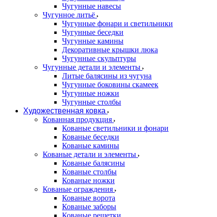
Чугунные навесы
Чугунное литьё
Чугунные фонари и светильники
Чугунные беседки
Чугунные камины
Декоративные крышки люка
Чугунные скульптуры
Чугунные детали и элементы
Литые балясины из чугуна
Чугунные боковины скамеек
Чугунные ножки
Чугунные столбы
Художественная ковка
Кованная продукция
Кованые светильники и фонари
Кованые беседки
Кованые камины
Кованые детали и элементы
Кованые балясины
Кованые столбы
Кованые ножки
Кованые ограждения
Кованые ворота
Кованые заборы
Кованые решетки