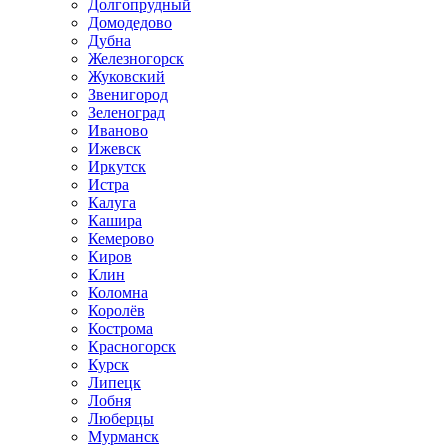
Долгопрудный
Домодедово
Дубна
Железногорск
Жуковский
Звенигород
Зеленоград
Иваново
Ижевск
Иркутск
Истра
Калуга
Кашира
Кемерово
Киров
Клин
Коломна
Королёв
Кострома
Красногорск
Курск
Липецк
Лобня
Люберцы
Мурманск