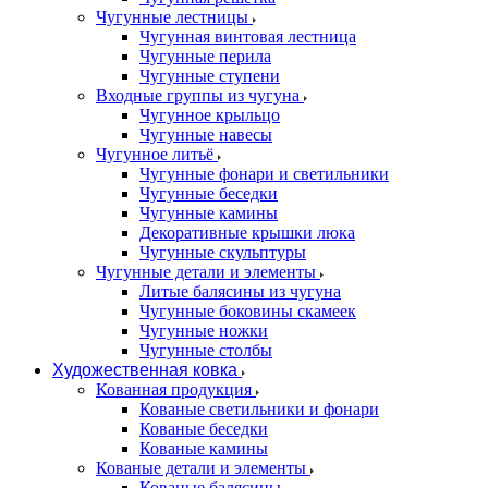
Чугунные лестницы
Чугунная винтовая лестница
Чугунные перила
Чугунные ступени
Входные группы из чугуна
Чугунное крыльцо
Чугунные навесы
Чугунное литьё
Чугунные фонари и светильники
Чугунные беседки
Чугунные камины
Декоративные крышки люка
Чугунные скульптуры
Чугунные детали и элементы
Литые балясины из чугуна
Чугунные боковины скамеек
Чугунные ножки
Чугунные столбы
Художественная ковка
Кованная продукция
Кованые светильники и фонари
Кованые беседки
Кованые камины
Кованые детали и элементы
Кованые балясины