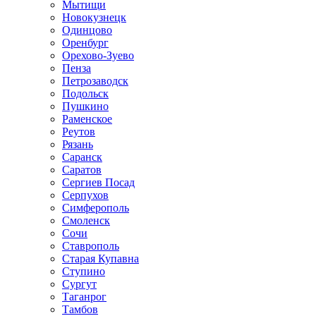
Мытищи
Новокузнецк
Одинцово
Оренбург
Орехово-Зуево
Пенза
Петрозаводск
Подольск
Пушкино
Раменское
Реутов
Рязань
Саранск
Саратов
Сергиев Посад
Серпухов
Симферополь
Смоленск
Сочи
Ставрополь
Старая Купавна
Ступино
Сургут
Таганрог
Тамбов