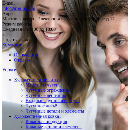
E-mail
info@iron-m.com
Адрес
Московская обл., Электросталь, Авангардный проезд 17
Режим работы
Ежедневно: с 9:00 до 18:00
Подать заявку
Компания
О компании
Отзывы
Услуги
Художественное литье
Мебель из чугуна
Чугунные ограждения
Чугунные лестницы
Входные группы из чугуна
Чугунное литьё
Чугунные детали и элементы
Художественная ковка
Кованная продукция
Кованые детали и элементы