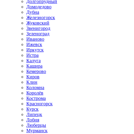
Долгопрудный
Домодедово
Дубна
Железногорск
Жуковский
Звенигород
Зеленоград
Иваново
Ижевск
Иркутск
Истра
Калуга
Кашира
Кемерово
Киров
Клин
Коломна
Королёв
Кострома
Красногорск
Курск
Липецк
Лобня
Люберцы
Мурманск