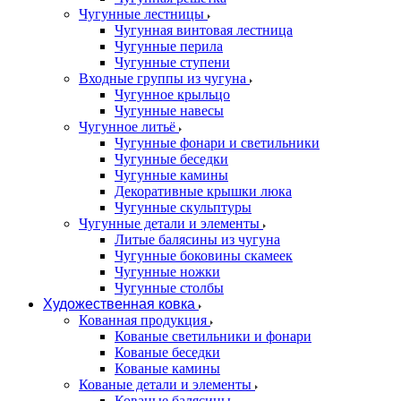
Чугунные лестницы
Чугунная винтовая лестница
Чугунные перила
Чугунные ступени
Входные группы из чугуна
Чугунное крыльцо
Чугунные навесы
Чугунное литьё
Чугунные фонари и светильники
Чугунные беседки
Чугунные камины
Декоративные крышки люка
Чугунные скульптуры
Чугунные детали и элементы
Литые балясины из чугуна
Чугунные боковины скамеек
Чугунные ножки
Чугунные столбы
Художественная ковка
Кованная продукция
Кованые светильники и фонари
Кованые беседки
Кованые камины
Кованые детали и элементы
Кованые балясины