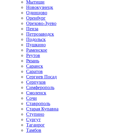
Мытищи
Новокузнецк
Одинцово
Оренбург
Орехово-Зуево
Пенза
Петрозаводск
Подольск
Пушкино
Раменское
Реутов
Рязань
Саранск
Саратов
Сергиев Посад
Серпухов
Симферополь
Смоленск
Сочи
Ставрополь
Старая Купавна
Ступино
Сургут
Таганрог
Тамбов