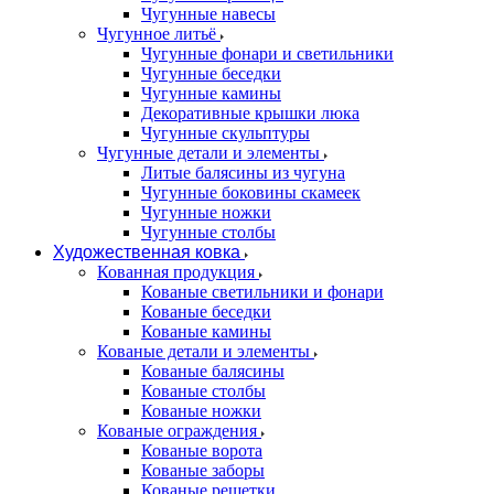
Чугунные навесы
Чугунное литьё
Чугунные фонари и светильники
Чугунные беседки
Чугунные камины
Декоративные крышки люка
Чугунные скульптуры
Чугунные детали и элементы
Литые балясины из чугуна
Чугунные боковины скамеек
Чугунные ножки
Чугунные столбы
Художественная ковка
Кованная продукция
Кованые светильники и фонари
Кованые беседки
Кованые камины
Кованые детали и элементы
Кованые балясины
Кованые столбы
Кованые ножки
Кованые ограждения
Кованые ворота
Кованые заборы
Кованые решетки